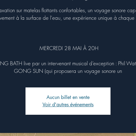
axation sur matelas flottants confortables, un voyage sonore capt
ement à la surface de l'eau, une expérience unique à chaque 
MERCREDI 28 MAI À 20H
 BATH live par un intervenant musical d’exception : Phil Wa
GONG SUN (qui proposera un voyage sonore un
Aucun billet en vente
Voir d'autres événements