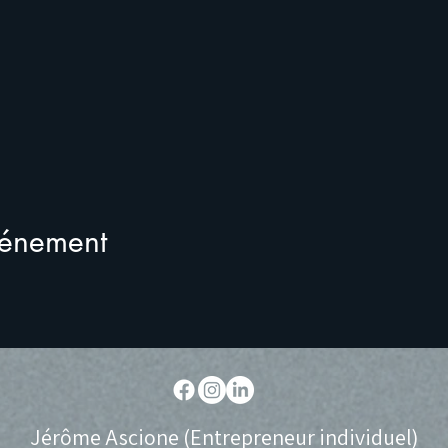
vénement
Jérôme Ascione (Entrepreneur individuel)