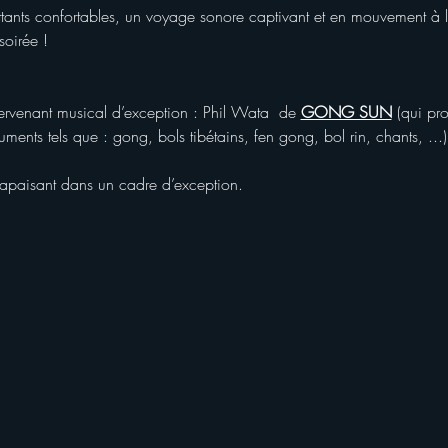
ottants confortables, un voyage sonore captivant et en mouvement à l
oirée ! 
venant musical d’exception : Phil Wata  de 
GONG SUN
 (qui pr
uments tels que : gong, bols tibétains, fen gong, bol rin, chants, ...)
 apaisant dans un cadre d’exception.