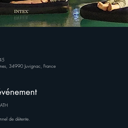
45
rmes, 34990 Juvignac, France
'événement
ATH 
nel de détente.