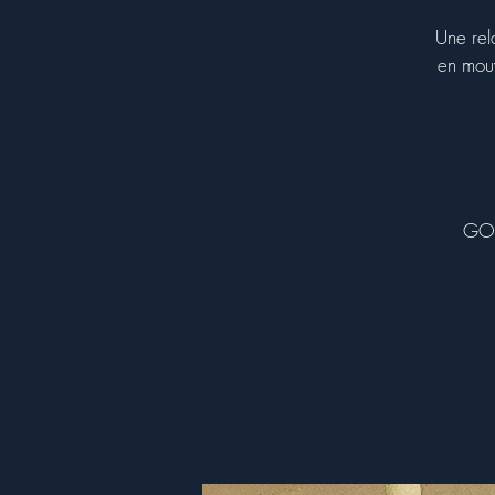
Une rel
en mouv
GONG