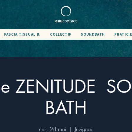
eau
contact
FASCIA TISSUAL B.
COLLECTIF
SOUNDBATH
PRATICI
rée ZENITUDE S
BATH
mer. 28 mai
  |  
Juvignac