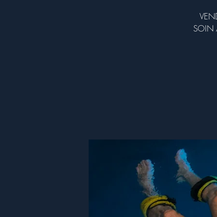
VEND
SOIN 