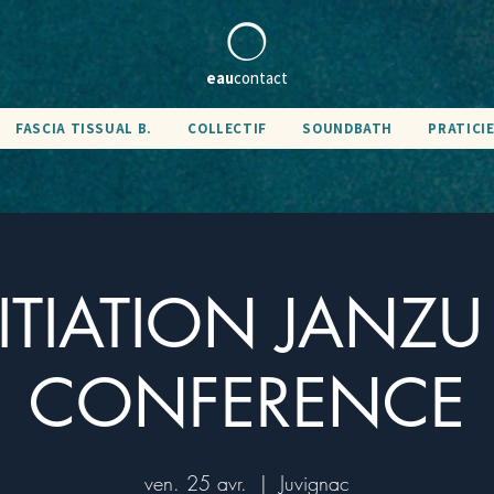
eau
contact
FASCIA TISSUAL B.
COLLECTIF
SOUNDBATH
PRATICI
ITIATION JANZU
CONFERENCE
ven. 25 avr.
  |  
Juvignac